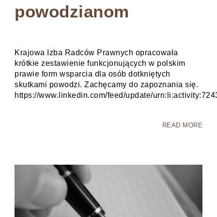
powodzianom
nią. Jeśli
odrzucisz te
pliki cookie,
niektóre
funkcje znikną
ze strony
internetowej.
Krajowa Izba Radców Prawnych opracowała
krótkie zestawienie funkcjonujących w polskim
prawie form wsparcia dla osób dotkniętych
Marketing
skutkami powodzi. Zachęcamy do zapoznania się.
Udostępniając
https://www.linkedin.com/feed/update/urn:li:activity:
swoje
zainteresowania i
zachowania
podczas
READ MORE
odwiedzania naszej
strony, zwiększasz
szansę na
zobaczenie
spersonalizowanych
treści i ofert.